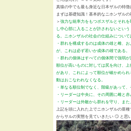
真猿の中でも最も身近な日本ザルの特徴
まずは基礎知識！基本的なニホンザルの
＞
強力な統率力をもつボスザルとそれを
し中心部に入ることが許されないという
る。ニホンザルの社会の仕組みについて
・群れを構成するのは成体の雄と雌、お
が、これは必ず若いか成体の雄である。
・群れの個体はすべての個体間で強弱が
順位が高いものに対しては尻を向け、上
があり、これによって順位が確かめられ
動はおこなわれなくなる。
・単なる順位制でなく、階級があって、
・リーダーは中央に、その周囲に雌と赤
・リーダーは外敵から群れを守り、また
上記を頭に入れた上でニホンザルの亜種
からサルの実態を見ていきたい 🙄 と思