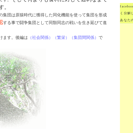
す。
face
く分解
の集団は原猿時代に獲得した同化機能を使って集団を形成
あなた
認
する事で闘争集団として同類同志の戦いを生き延びて進
けます。後編は
（社会関係）（繁栄）（集団間関係）
で