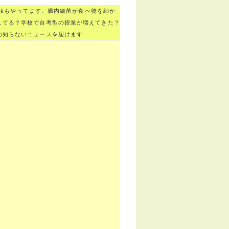
bookもやってます。腸内細菌が食べ物を細か
してる？学校で自考型の授業が増えてきた？
の知らないニュースを届けます