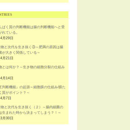
NTRIES
んぱく質の判断機能は腸の判断機能へと受
がれている。
年4月29日
生物と次代を生き抜く③～肥満の原因は腸
菌が大きく関係している～
年4月21日
物とは何か？～生き物の細胞分裂の仕組み
年4月14日
圧判断機能』の起源～細胞膜の仕組み/膜た
く質がポイント？～
年4月7日
生物と次代を生き抜く（２）～腸内細菌の
は生まれた時から決まってしまう？！～
年3月30日