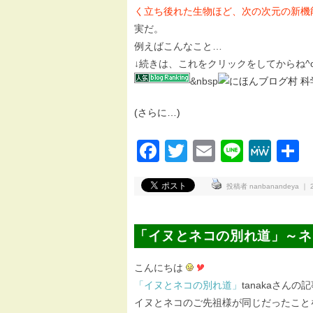
く立ち後れた生物ほど、次の次元の新機
実だ。
例えばこんなこと…
↓続きは、これをクリックをしてからね^o
&nbsp
(さらに…)
Facebook
Twitter
Email
Line
Me
投稿者 nanbanandeya ｜ 20
「イヌとネコの別れ道」～ネ
こんにちは
「イヌとネコの別れ道」
tanakaさん
イヌとネコのご先祖様が同じだったこと