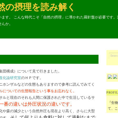
然の摂理を読み解く
います。 こんな時代こそ「自然の摂理」に導かれた羅針盤が必要です。
せんか。
集団構成）について見て行きました。
進化論研究室
のＨＰです。
ニホンザルなどの生態もありますので参考に読んでみてく
ルについての生態報告という事をお忘れなく。
PROFI
サルと現在のそれも人間に保護された中で生活しているサ
『生
一番の違いは外圧状況の違いです。
て、こ
化や森の減少という自然外圧も現在より高く、さらに大型
そして何よりも食料に対して過剰なまで
です。