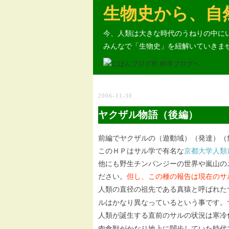
生物史から、自
今、人類は大きな時代のうねりの中に
みんなで「生物史」を紐解いていきま
2006-11-30
ヤクザル物語（後編）
前編でヤクザルの（遊動域）（発達）（
このＨＰはサル学で有名な
京都大学人類
他にも野生チンパンジーの世界や嵐山の
ださい。
但し、この種の報告は現在のサ
人類の直径の祖先である真猿と呼ばれた
ルはかなり異なっているという事です。
人類が誕生する直前のサルの状況は寒冷
肉食獣がかなり地上に闊歩していた時代