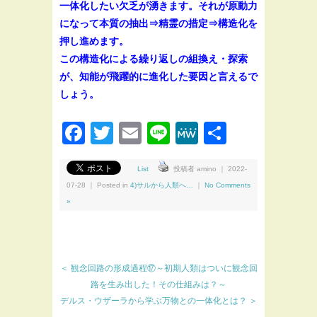
一体化したい欠乏が湧きます。それが原動力
になって本質の抽出⇒精霊の措定⇒構造化を
押し進めます。
この構造化による繰り返しの組換え・探索
が、知能が飛躍的に進化した要因と言えるで
しょう。
Facebook
Twitter
Email
Line
MeWe
共
有
List
投稿者 amino ｜ 2022-
07-28 ｜ Posted in
4)サルから人類へ…
｜
No Comments
»
＜ 観念回路の形成過程⑰～初期人類はついに観念回
路を生み出した！その仕組みは？～
デルス・ウザーラから学ぶ万物との一体化とは？ ＞