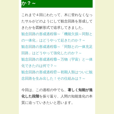
か？～
これまで４回にわたって、木に登れなくなっ
たサルがどのようにして観念回路を形成して
きたかを図解形式で追求してきました。
観念回路の形成過程⑭～「機能欠損～同類と
の一体化」はどうやって起きたのか？～
観念回路の形成過程⑮～「同類との一体充足
回路」はどうやって強化したのか？～
観念回路の形成過程⑯～万物（宇宙）と一体
化できたのは何で？～
観念回路の形成過程⑰～初期人類はついに観
念回路を生み出した！その仕組みは？～
今回は、この過程の中でも、
著しく知能が進
化した段階
を振り返り、人間の知能進化の本
質に迫っていきたいと思います。