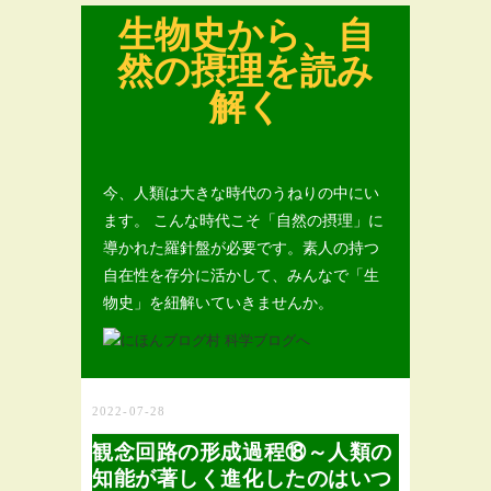
生物史から、自
然の摂理を読み
解く
今、人類は大きな時代のうねりの中にい
ます。 こんな時代こそ「自然の摂理」に
導かれた羅針盤が必要です。素人の持つ
自在性を存分に活かして、みんなで「生
物史」を紐解いていきませんか。
2022-07-28
観念回路の形成過程⑱～人類の
知能が著しく進化したのはいつ