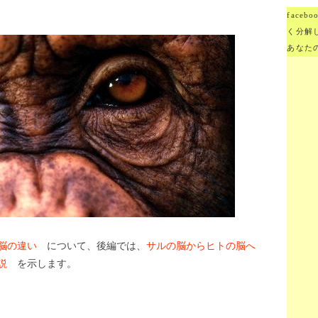
face
く分解
あなた
脳の違い
について、後編では、
サルの脳からヒトの脳へ
説
を示します。