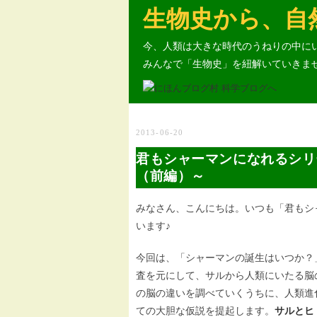
生物史から、自
今、人類は大きな時代のうねりの中に
みんなで「生物史」を紐解いていきま
2013-06-20
君もシャーマンになれるシリ
（前編）～
みなさん、こんにちは。いつも「君もシ
います♪
今回は、「シャーマンの誕生はいつか？
査を元にして、サルから人類にいたる脳
の脳の違いを調べていくうちに、人類進
ての大胆な仮説を提起します。
サルとヒ