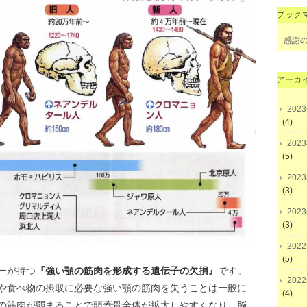
ブック
感謝
アーカ
202
(4)
202
(5)
202
(3)
202
(3)
202
(5)
ーが持つ
『強い顎の筋肉を形成する遺伝子の欠損』
です。
202
や食べ物の摂取に必要な強い顎の筋肉を失うことは一般に
(4)
の筋肉が弱まることで頭蓋骨全体が拡大しやすくなり、脳