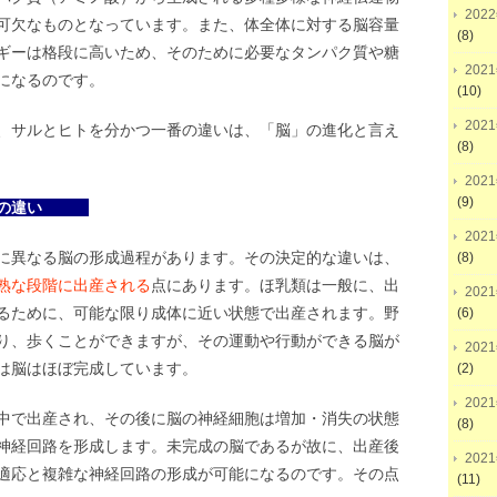
202
可欠なものとなっています。また、体全体に対する脳容量
(8)
ギーは格段に高いため、そのために必要なタンパク質や糖
202
になるのです。
(10)
202
、サルとヒトを分かつ一番の違いは、「脳」の進化と言え
(8)
202
(9)
の違い
202
に異なる脳の形成過程があります。その決定的な違いは、
(8)
熟な段階に出産される
点にあります。ほ乳類は一般に、出
202
るために、可能な限り成体に近い状態で出産されます。野
(6)
り、歩くことができますが、その運動や行動ができる脳が
202
は脳はほぼ完成しています。
(2)
202
中で出産され、その後に脳の神経細胞は増加・消失の状態
(8)
神経回路を形成します。未完成の脳であるが故に、出産後
202
適応と複雑な神経回路の形成が可能になるのです。その点
(11)