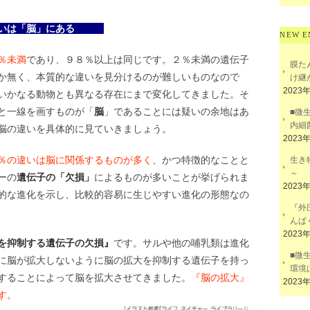
いは「脳」にある
NEW E
％未満
であり、９８％以上は同じです。２％未満の遺伝子
膜た
か無く、本質的な違いを見分けるのが難しいものなので
け継
2023
いかなる動物とも異なる存在にまで変化してきました。そ
と一線を画すものが「
脳
」であることには疑いの余地はあ
■微
内細
脳の違いを具体的に見ていきましょう。
2023
％の違いは脳に関係するものが多く
、かつ特徴的なことと
生き
～
ーの
遺伝子の「欠損」
によるものが多いことが挙げられま
2023
的な進化を示し、比較的容易に生じやすい進化の形態なの
『外
んぱ
2023
を抑制する遺伝子の欠損』
です。サルや他の哺乳類は進化
■微
に脳が拡大しないように脳の拡大を抑制する遺伝子を持っ
環境
することによって脳を拡大させてきました。
『脳の拡大』
2023
す。