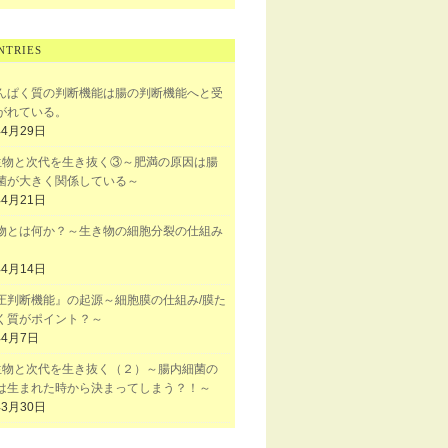
NTRIES
んぱく質の判断機能は腸の判断機能へと受
がれている。
年4月29日
生物と次代を生き抜く③～肥満の原因は腸
菌が大きく関係している～
年4月21日
物とは何か？～生き物の細胞分裂の仕組み
年4月14日
圧判断機能』の起源～細胞膜の仕組み/膜た
く質がポイント？～
年4月7日
生物と次代を生き抜く（２）～腸内細菌の
は生まれた時から決まってしまう？！～
年3月30日