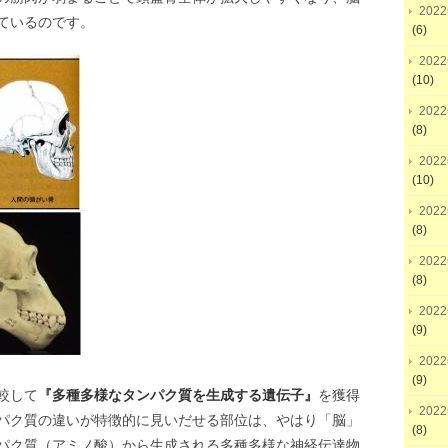
202
ているのです。
(6)
202
(10)
202
(8)
202
(10)
202
(8)
202
(8)
202
(9)
202
(9)
較して
『多種多様なタンパク質を生成する遺伝子』
を獲得
202
パク質の違いが特徴的に見いだせる部位は、やはり「脳」
(8)
パク質（アミノ酸）から生成される多種多様な神経伝達物