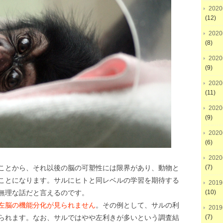
202
(12)
202
(8)
202
(9)
202
(11)
202
(9)
202
(6)
202
(7)
ことから、それ以後の脳の可塑性には限界があり、動物と
ことになります。サルにヒトと同レベルの学習を期待する
201
(10)
無理な話だと言えるのです。
左脳の機能分化が見られません
。その例として、サルの利
201
(7)
られます。なお、サルではやや左利きが多いという調査結