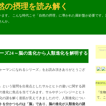
然の摂理を読み解く
います。 こんな時代こそ「自然の摂理」に導かれた羅針盤が必要です。
せんか。
ーズ24～脳の進化から人類進化を解明する
ャーマンになれるシリーズ」をお読み頂きありがとうござ
PROFI
」という疑問を出発点としたサルとヒトの違いに関する調
の進化に焦点を当ててみます。サルやチンパンジーとヒト
『生
て、こ
化の謎を解く道筋が見えてきましたので、人類進化につい
トを分かつものは「脳」であり、脳の進化が人類進化の謎