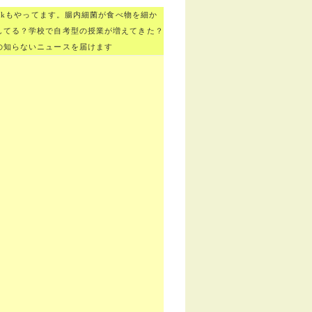
bookもやってます。腸内細菌が食べ物を細か
してる？学校で自考型の授業が増えてきた？
の知らないニュースを届けます