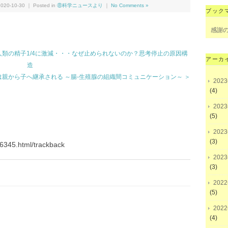
020-10-30 ｜ Posted in
⑧科学ニュースより
｜
No Comments »
ブック
感謝
人類の精子1/4に激減・・・なぜ止められないのか？思考停止の原因構
アーカ
造
親から子へ継承される ～腸-生殖腺の組織間コミュニケーション～ ＞
202
(4)
202
(5)
202
(3)
/6345.html/trackback
202
(3)
202
(5)
202
(4)