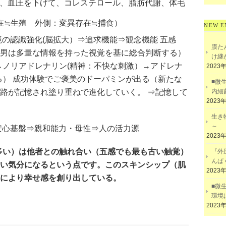
、血圧を下げて、コレステロール、脂肪代謝、体毛
存在≒生殖 外側：変異存在≒捕食）
NEW E
境の認識強化(脳拡大）⇒追求機能⇒観念機能 五感
膜た
男は多量な情報を持った視覚を基に総合判断する）
け継
→ノリアドレナリン(精神：不快な刺激）→アドレナ
2023
る） 成功体験でご褒美のドーパミンが出る（新たな
■微
内細
路が記憶され塗り重ねで進化していく。 ⇒記憶して
2023
生き
～
安心基盤⇒親和能力・母性⇒人の活力源
2023
多い）
は他者との触れ合い（
五感でも最も古い触覚）
『外
んぱ
い気分になるという点です
。この
スキンシップ（肌
2023
により幸せ感を創り出している。
■微
環境
We
共
2023
有