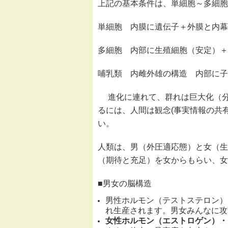
上記の基本条件は、単細胞～多細胞
単細胞 内膜に遺伝子＋外膜と内幕
多細胞 内部に生殖細胞（安定）＋
哺乳類 内雌外雄の構造 内部に子
進化に連れて、群れは巨大化（分
るには、人間は観念(事実情報の共
い。
人類は、男（外圧適応態）と女（生
（期待と充足）を女からもらい、女
■男女の脳構造
男性ホルモン（テストステロン）
れ生産されます。男女みんなに攻
女性ホルモン（エストロゲン）
・