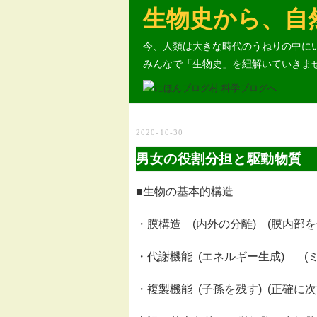
生物史から、自
今、人類は大きな時代のうねりの中に
みんなで「生物史」を紐解いていきま
2020-10-30
男女の役割分担と駆動物質
■生物の基本的構造
・膜構造 (内外の分離) (膜内部を
・代謝機能 (エネルギー生成) (
・複製機能 (子孫を残す) (正確に