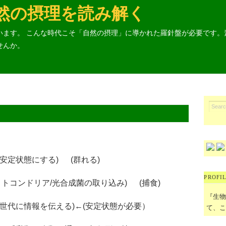
然の摂理を読み解く
います。 こんな時代こそ「自然の摂理」に導かれた羅針盤が必要です。
せんか。
安定状態にする) (群れる)
PROFI
ミトコンドリア/光合成菌の取り込み) (捕食)
『生
次世代に情報を伝える)←(安定状態が必要）
て、こ