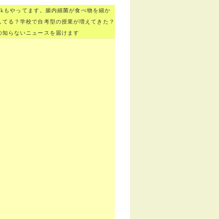
bookもやってます。腸内細菌が食べ物を細か
してる？学校で自考型の授業が増えてきた？
の知らないニュースを届けます