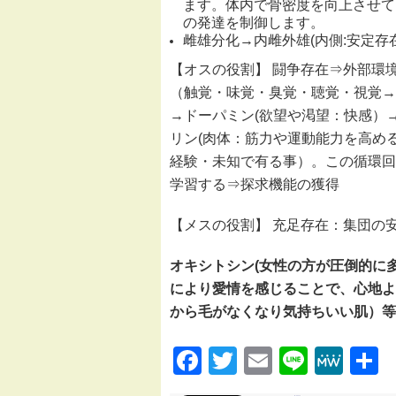
ます。体内で骨密度を向上させて
の発達を制御します。
雌雄分化→内雌外雄(内側:安定
【オスの役割】 闘争存在⇒外部環
（触覚・味覚・臭覚・聴覚・視覚→
→ドーパミン(欲望や渇望：快感）
リン(肉体：筋力や運動能力を高め
経験・未知で有る事）。この循環回
学習する⇒探求機能の獲得
【メスの役割】 充足存在：集団の
オキシトシン
(
女性の方が圧倒的に
により愛情を感じることで、心地よ
から毛がなくなり気持ちいい肌）等
Facebook
Twitter
Email
Line
Me