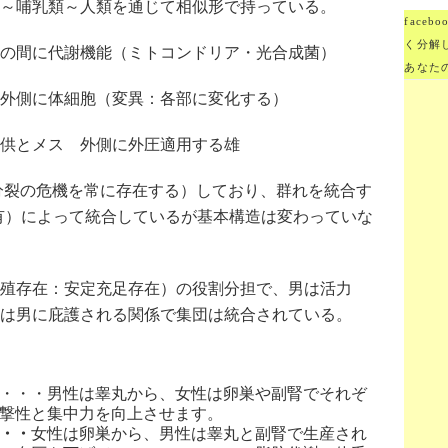
～哺乳類～人類を通じて相似形で持っている。
face
く分解
の間に代謝機能（ミトコンドリア・光合成菌）
あなた
外側に体細胞（変異：各部に変化する）
供とメス 外側に外圧適用する雄
裂の危機を常に存在する）しており、群れを統合す
有）によって統合しているが基本構造は変わっていな
殖存在：安定充足存在）の役割分担で、男は活力
は男に庇護される関係で集団は統合されている。
・・・男性は睾丸から、女性は卵巣や副腎でそれぞ
撃性と集中力を向上させます。
・・
女性は卵巣から、男性は睾丸と副腎で生産され