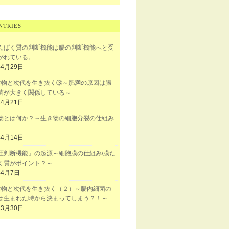
NTRIES
んぱく質の判断機能は腸の判断機能へと受
がれている。
年4月29日
生物と次代を生き抜く③～肥満の原因は腸
菌が大きく関係している～
年4月21日
物とは何か？～生き物の細胞分裂の仕組み
年4月14日
圧判断機能』の起源～細胞膜の仕組み/膜た
く質がポイント？～
年4月7日
生物と次代を生き抜く（２）～腸内細菌の
は生まれた時から決まってしまう？！～
年3月30日