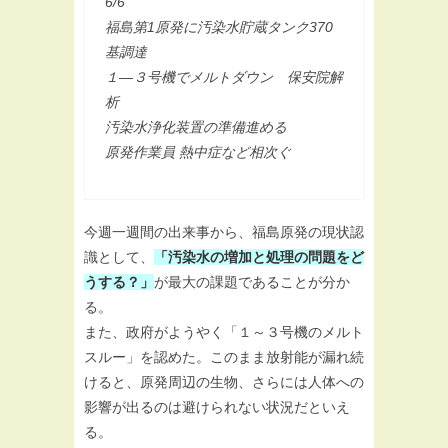
6/6
福島第1原発に汚染水貯蔵タンク370
基調達
１―３号機でメルトダウン 保安院解
析
汚染水浄化装置の準備進める
原発作業員 熱中症など相次ぐ
今週一週間の出来事から、福島原発の現状認
識として、
「汚染水の増加と処理の問題をど
うする？」
が最大の課題であることが分か
る。
また、政府がようやく「１～３号機のメルト
スルー」を認めた。このまま放射能が漏れ続
けると、原発周辺の生物、さらには人体への
影響が出るのは避けられない状況だといえ
る。