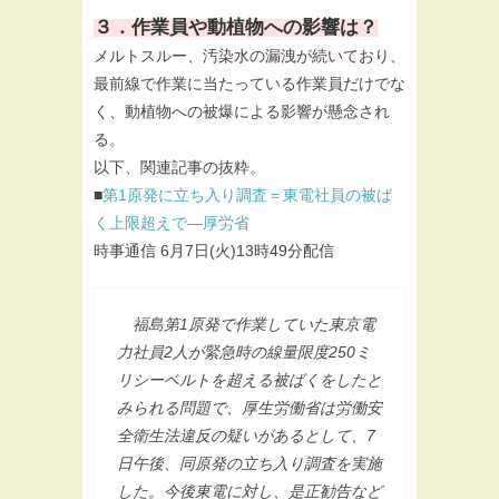
３．作業員や動植物への影響は？
メルトスルー、汚染水の漏洩が続いており、
最前線で作業に当たっている作業員だけでな
く、動植物への被爆による影響が懸念され
る。
以下、関連記事の抜粋。
■
第1原発に立ち入り調査＝東電社員の被ば
く上限超えで―厚労省
時事通信 6月7日(火)13時49分配信
福島第1原発で作業していた東京電
力社員2人が緊急時の線量限度250ミ
リシーベルトを超える被ばくをしたと
みられる問題で、厚生労働省は労働安
全衛生法違反の疑いがあるとして、7
日午後、同原発の立ち入り調査を実施
した。今後東電に対し、是正勧告など