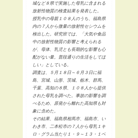
城など８県で実施した母乳に含まれる
放射性物質の検査結果を発表した。
授乳中の母親１０８人のうち、福島県
内の７人から微量の放射性セシウムを
検出した。研究班では、「大気や食品
中の放射性物質の影響と考えられる
が、母体、乳児とも長期的な影響も心
配がない量。普段通りの生活をしてほ
しい」としている。
調査は、５月１８日～６月３日に福
島、宮城、山形、茨城、栃木、群馬、
千葉、高知の８県、１０８人から提供
された母乳を調べた。事故の影響を調
べるため、原発から離れた高知県も対
象に含めた。
その結果、福島県相馬市、福島市、い
わき市、二本松市の７人から母乳１キ
ロ・グラム当たり１・９～１３・１ベ