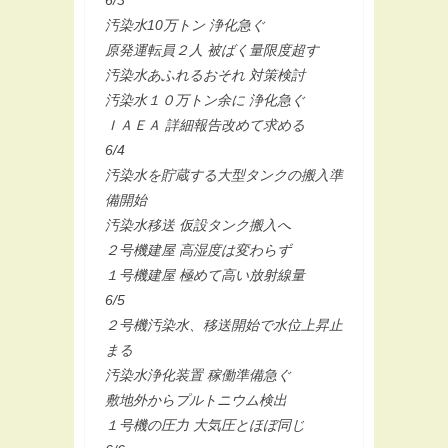
汚染水10万トン 浄化急ぐ
原発運転員２人 被ばく量限度超す
汚染水あふれるおそれ 対策検討
汚染水１０万トン余に 浄化急ぐ
ＩＡＥＡ 詳細報告改めて求める
6/4
汚染水を貯蔵する大型タンクの搬入準
備開始
汚染水移送 仮設タンク搬入へ
２号機建屋 高湿度は変わらず
１号機建屋 極めて高い放射線量
6/5
２号機汚染水、移送開始で水位上昇止
まる
汚染水浄化装置 稼働準備急ぐ
敷地外からプルトニウム検出
１号機の圧力 大気圧とほぼ同じ