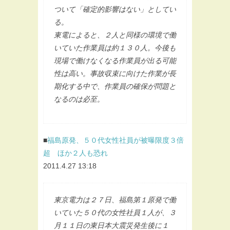
ついて「確定的影響はない」としてい
る。
東電によると、２人と同様の環境で働
いていた作業員は約１３０人。今後も
現場で働けなくなる作業員が出る可能
性は高い。事故収束に向けた作業が長
期化する中で、作業員の確保が問題と
なるのは必至。
■
福島原発、５０代女性社員が被曝限度３倍
超 ほか２人も恐れ
2011.4.27 13:18
東京電力は２７日、福島第１原発で働
いていた５０代の女性社員１人が、３
月１１日の東日本大震災発生後に１