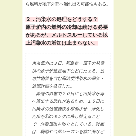
ら燃料が地下外部へ漏れ出る可能性もある。
２．汚染水の処理をどうする？
原子炉内の燃料の冷却は続ける必要
があるが、メルトスルーしている以
上汚染水の増加は止まらない。
東京電力は３日、福島第一原子力発電
所の原子炉建屋地下などにたまる、放
射性物質を含む高濃度汚染水の保管・
処理計画を発表した。
降雨の影響で２０日にも汚染水が海
へ流出する恐れがあるため、１５日に
汚染水の処理施設を稼働させ、浄化し
た水を別のタンクに移し替えること
で、外部流出を防ぐとしている。計画
は、梅雨や台風シーズンを前に海など