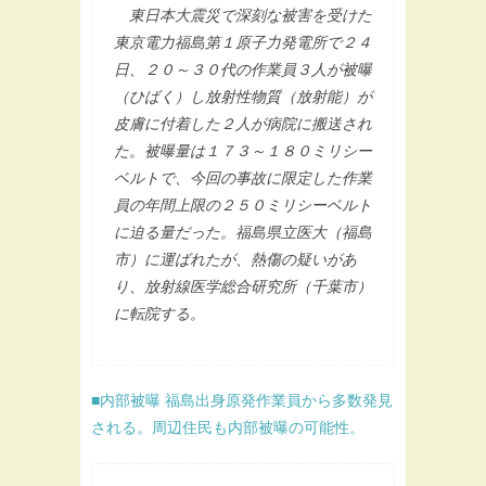
東日本大震災で深刻な被害を受けた
東京電力福島第１原子力発電所で２４
日、２０～３０代の作業員３人が被曝
（ひばく）し放射性物質（放射能）が
皮膚に付着した２人が病院に搬送され
た。被曝量は１７３～１８０ミリシー
ベルトで、今回の事故に限定した作業
員の年間上限の２５０ミリシーベルト
に迫る量だった。福島県立医大（福島
市）に運ばれたが、熱傷の疑いがあ
り、放射線医学総合研究所（千葉市）
に転院する。
■内部被曝 福島出身原発作業員から多数発見
される。周辺住民も内部被曝の可能性。