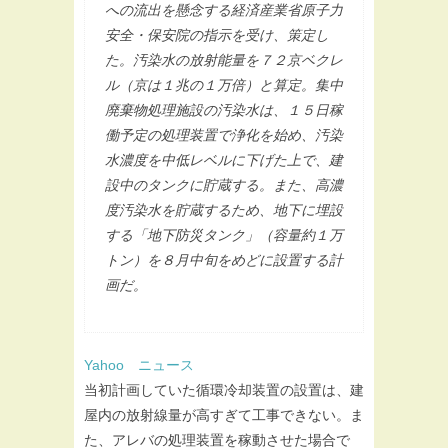
への流出を懸念する経済産業省原子力
安全・保安院の指示を受け、策定し
た。汚染水の放射能量を７２京ベクレ
ル（京は１兆の１万倍）と算定。集中
廃棄物処理施設の汚染水は、１５日稼
働予定の処理装置で浄化を始め、汚染
水濃度を中低レベルに下げた上で、建
設中のタンクに貯蔵する。また、高濃
度汚染水を貯蔵するため、地下に埋設
する「地下防災タンク」（容量約１万
トン）を８月中旬をめどに設置する計
画だ。
Yahoo ニュース
当初計画していた循環冷却装置の設置は、建
屋内の放射線量が高すぎて工事できない。ま
た、アレバの処理装置を稼動させた場合で