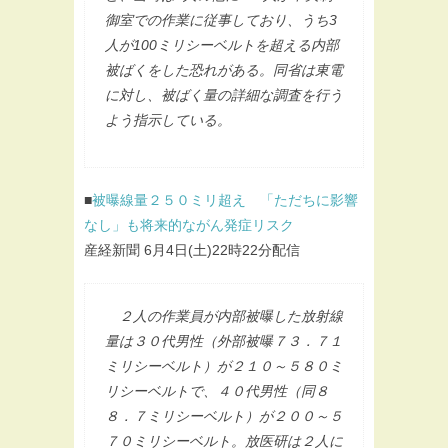
御室での作業に従事しており、うち3
人が100ミリシーベルトを超える内部
被ばくをした恐れがある。同省は東電
に対し、被ばく量の詳細な調査を行う
よう指示している。
■
被曝線量２５０ミリ超え 「ただちに影響
なし」も将来的ながん発症リスク
産経新聞 6月4日(土)22時22分配信
２人の作業員が内部被曝した放射線
量は３０代男性（外部被曝７３．７１
ミリシーベルト）が２１０～５８０ミ
リシーベルトで、４０代男性（同８
８．７ミリシーベルト）が２００～５
７０ミリシーベルト。放医研は２人に