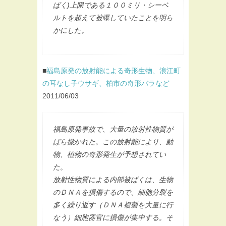
ばく)上限である１００ミリ・シーベ
ルトを超えて被曝していたことを明ら
かにした。
■
福島原発の放射能による奇形生物、浪江町
の耳なし子ウサギ、柏市の奇形バラなど
2011/06/03
福島原発事故で、大量の放射性物質が
ばら撒かれた。この放射能により、動
物、植物の奇形発生が予想されてい
た。
放射性物質による内部被ばくは、生物
のＤＮＡを損傷するので、細胞分裂を
多く繰り返す（ＤＮＡ複製を大量に行
なう）細胞器官に損傷が集中する。そ