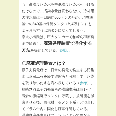
も、高濃度汚染水を中低濃度汚染水へ下げる
だけなので、汚染水量は変わらない。冷却用
の注水量は一日約約500トンのため、現在設
置中の340基の保管タンク（約4万トン）も
２ヶ月もすれば満タンになってしまう。
京大小出氏は、巨大タンカーで柏崎刈羽原発
廃液処理装置で浄化する
まで輸送し、
方法
を提起している。
参照元
〇廃液処理装置とは？
原子力発電所は、日常の発電で発生する汚染
水は蒸留工程を経て濃縮液と分離して、汚染
を取り除いた水を海へ戻している（
参考
）。
柏崎刈羽原子力発電所の濃縮廃液は各1～7
号炉の濃縮廃液タンクに貯蔵し、放射能を減
衰させた後、固化材（セメント系）と混合し
てドラム缶内に固化し貯蔵保管している。
濃縮廃液発生量はプラントによって異なる