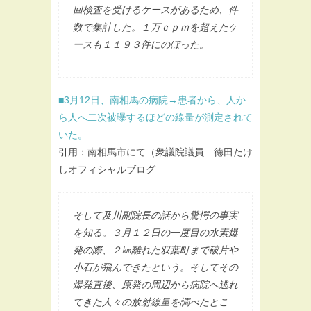
回検査を受けるケースがあるため、件
数で集計した。１万ｃｐｍを超えたケ
ースも１１９３件にのぼった。
■3月12日、南相馬の病院→患者から、人か
ら人へ二次被曝するほどの線量が測定されて
いた。
引用：南相馬市にて（衆議院議員 徳田たけ
しオフィシャルブログ
そして及川副院長の話から驚愕の事実
を知る。３月１２日の一度目の水素爆
発の際、２㎞離れた双葉町まで破片や
小石が飛んできたという。そしてその
爆発直後、原発の周辺から病院へ逃れ
てきた人々の放射線量を調べたとこ