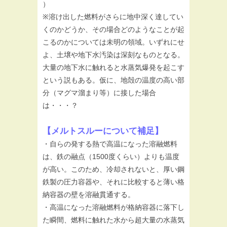
）
※溶け出した燃料がさらに地中深く達してい
くのかどうか、その場合どのようなことが起
こるのかについては未明の領域。いずれにせ
よ、土壌や地下水汚染は深刻なものとなる。
大量の地下水に触れると水蒸気爆発を起こす
という説もある。仮に、地殻の温度の高い部
分（マグマ溜まり等）に接した場合
は・・・？
【メルトスルーについて補足】
・自らの発する熱で高温になった溶融燃料
は、鉄の融点（1500度くらい）よりも温度
が高い。このため、冷却されないと、厚い鋼
鉄製の圧力容器や、それに比較すると薄い格
納容器の壁を溶融貫通する。
・高温になった溶融燃料が格納容器に落下し
た瞬間、燃料に触れた水から超大量の水蒸気