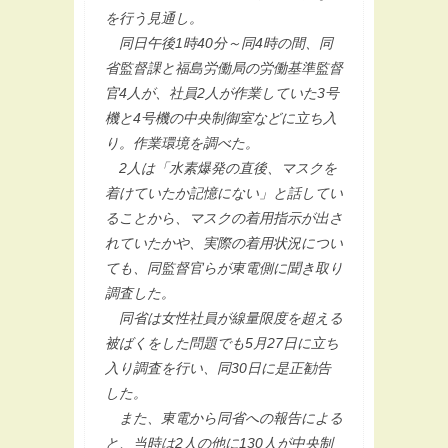
を行う見通し。
同日午後1時40分～同4時の間、同
省監督課と福島労働局の労働基準監督
官4人が、社員2人が作業していた3号
機と4号機の中央制御室などに立ち入
り。作業環境を調べた。
2人は「水素爆発の直後、マスクを
着けていたか記憶にない」と話してい
ることから、マスクの着用指示が出さ
れていたかや、実際の着用状況につい
ても、同監督官らが東電側に聞き取り
調査した。
同省は女性社員が線量限度を超える
被ばくをした問題でも5月27日に立ち
入り調査を行い、同30日に是正勧告
した。
また、東電から同省への報告による
と、当時は2人の他に130人が中央制