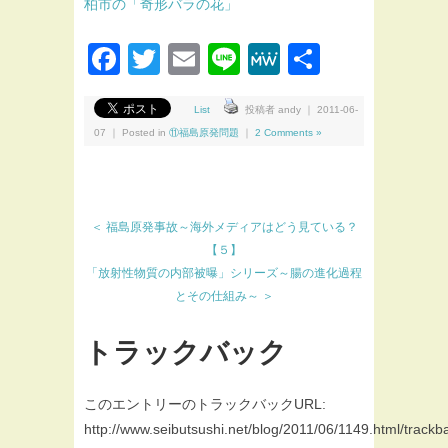
柏市の「奇形バラの花」
Facebook
Twitter
Email
Line
MeWe
共
有
List
投稿者 andy ｜ 2011-06-
07 ｜ Posted in
⑪福島原発問題
｜
2 Comments »
＜ 福島原発事故～海外メディアはどう見ている？
【５】
「放射性物質の内部被曝」シリーズ～腸の進化過程
とその仕組み～ ＞
トラックバック
このエントリーのトラックバックURL:
http://www.seibutsushi.net/blog/2011/06/1149.html/trackb