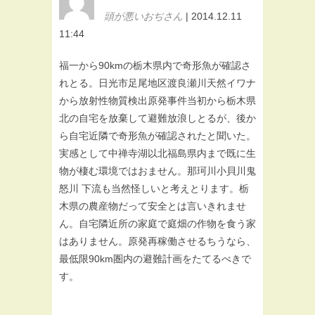
頭が悪いおぢさん
| 2014.12.11
11:44
福一から90kmの栃木県内で奇形魚が確認さ
れとる。日光市足尾地区渡良瀬川天然イワナ
から放射性物質検出原発事件当初から栃木県
北の自宅を放棄して避難放浪しとるが、後か
ら自宅近隣で奇形魚が確認されたと聞いた。
実感として中禅寺湖以北福島県内まで既に生
物が棲む環境ではおません。那珂川小貝川鬼
怒川 下流も当然怪しいと考えとります。栃
木県の農産物だって安全とは言いきれませ
ん。自宅隣近所の家庭で庭畑の作物を食う家
はありません。原発再稼働させるちうなら、
最低限90km圏内の避難計画をたてるべきで
す。