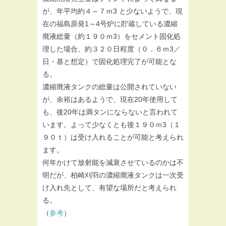
が、年平均約４～７ｍ3 と少ないようで、現
在の福島原発1～4号炉に貯蔵している濃縮
廃液総量（約１９０ｍ3）をセメント固化処
理した場合、約３２０日程度（０．６ｍ3／
日・基と想定）で固化処理完了が可能とな
る。
濃縮廃液タンクの総量は公開されていない
が、余裕はあるようで、現在20年使用して
も、後20年は満タンにならないと言われて
います。よって少なくとも後１９０ｍ3（１
９０ｔ）は受け入れることが可能と考えられ
ます。
何年かけて放射能を減衰させているのかは不
明だが、柏崎刈羽の濃縮廃液タンクは一次受
け入れ先として、有望な場所だと考えられ
る。
（
参考
）