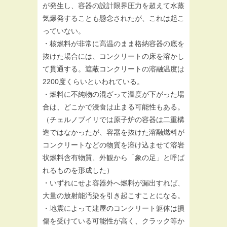
が発生し、容器の設計限界圧力を超えて水蒸
気爆発することも懸念されたが、これは起こ
っていない。
・核燃料が非常に高温のまま格納容器の底を
抜けた場合には、コンクリートの床を溶かし
て貫通する。遮蔽コンクリートの溶融温度は
2200度くらいといわれている。
・燃料に不純物の混ざって温度が下がった場
合は、どこかで浸食は止まる可能性もある。
（チェルノブイリでは原子炉の容器は二重構
造ではなかったが、容器を抜けた溶融燃料が
コンクリートなどの物質を溶け込ませて溶岩
状燃料含有物質、外観から「象の足」と呼ば
れるものを形成した）
・いずれにせよ容器外へ燃料が漏出すれば、
大量の放射能汚染を引き起こすことになる。
・地震によって建屋のコンクリート躯体は損
傷を受けている可能性が高く、クラック等か