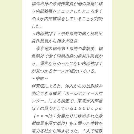
福島出身の原発作業員が他の原発に移
り内部被曝をチェックしたところ多く
の人が内部被曝をしていることが判明
した。
＜内部被ばく＞県外原発で働く福島出
身作業員から相次ぎ発見
東京電力福島第１原発の事故後、福
島県外で働く同県出身の原発作業員か
ら、通常ならめったにない内部被ばく
が見つかるケースが相次いでいる。
～中略～
保安院によると、体内からの放射線を
測定できる機器「ホールボディーカウ
ンター」による検査で、東電が内部被
ばくの目安としている１５００ｃｐｍ
（ｃｐｍは１分当たりに検出された放
射線量を示す単位）を上回った件数を
電力各社から聞き取った。１人で複数