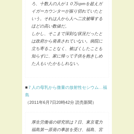
ろ、十数人の人が１０万cpmを超えガ
イガーカウンターが振り切れていたと
いう。それは人から人へ二次被曝する
ほどの高い数値だ。
しかし、そこまで深刻な状況だったと
は政府から発表されていない。病院に
立ち寄ることなく、被ばくしたことも
知らずに、家に帰って子供を抱きしめ
た人もいたかもしれない。
■
７人の母乳から微量の放射性セシウム…福
島
（2011年6月7日20時42分 読売新聞）
厚生労働省の研究班は７日、東京電力
福島第一原発の事故を受け、福島、宮