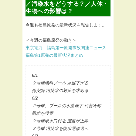
／汚染水をどうする？／人体・
生物への影響は？
今週も福島原発の最新状況を報告します。
＜今週の福島原発の動き＞
東京電力 福島第一原発事故関連ニュース
福島第1原発の最新状況まとめ
6/1
２号機燃料プール 水温下がる
保安院 汚染水の対策を求める
6/2
２号機、プールの水温低下 代替冷却
機能を設置
２号機取水口付近 濃度が上昇
３号機 汚染水を復水器移送へ
6/3