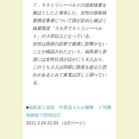
７．５５ミリシーベルトの放射線量を
被ばくしたと発表した。女性の放射線
業務従事者について国が定めた被ばく
線量限度「３カ月で５ミリシーベル
ト」の３倍以上となっている。
女性は医師の診察で健康に影響がない
ことが確認されたという。福島第１原
発には女性社員がほかに１８人おり、
このうち２人は同様に限度を超えた恐
れがあるとみて東電は詳しく調べてい
る。
■
福島第１原発 作業員３人が被曝 １号機
制御室で照明点灯
2011.3.24 21:33 （1/2ページ）