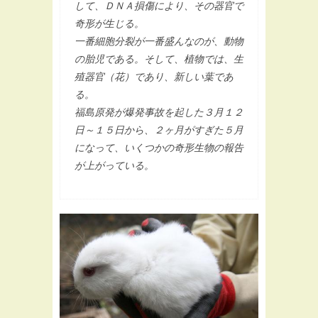
して、ＤＮＡ損傷により、その器官で
奇形が生じる。
一番細胞分裂が一番盛んなのが、動物
の胎児である。そして、植物では、生
殖器官（花）であり、新しい葉であ
る。
福島原発が爆発事故を起した３月１２
日～１５日から、２ヶ月がすぎた５月
になって、いくつかの奇形生物の報告
が上がっている。