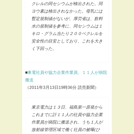
クレルの同セシウムが検出された。同
ヨウ素は検出されなかった。母乳には
暫定規制値がないが、厚労省は、飲料
水の規制値を参考に、同セシウムは１
キロ・グラム当たり２００ベクレルを
安全性の目安としており、これを大き
く下回った。
■
東電社員や協力企業作業員、１１人が病院
搬送
（2011年3月13日19時36分 読売新聞）
東京電力は１３日、福島第一原発から
これまでに計１１人の社員や協力企業
作業員が病院に搬送され、うち１人が
放射線管理区域で働く社員の被曝(ひ