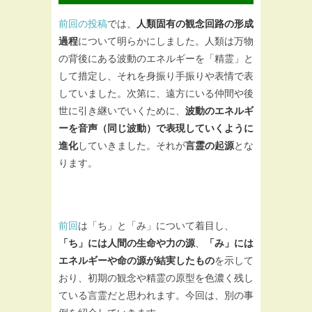
前回の投稿
では、
人類固有の観念回路の形成
過程
について明らかにしました。人類は万物
の背後にある波動のエネルギーを「精霊」と
して措定し、それを身振り手振りや表情で表
していました。次第に、遠方にいる仲間や後
世に引き継いでいくために、
波動のエネルギ
ーを音声（同じ波動）で表現していくように
進化
していきました。それが
言霊の起源
とな
ります。
前回
は「ち」と「み」について着目し、
「ち」には人間の生命や力の源
、
「み」には
エネルギーや命の源が結実したもの
を示して
おり、初期の観念や精霊の原型を色濃く残し
ている言霊だと思われます。今回は、別の事