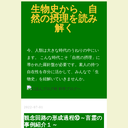
生物史から、自
然の摂理を読み
解く
今、人類は大きな時代のうねりの中にい
ます。 こんな時代こそ「自然の摂理」に
導かれた羅針盤が必要です。素人の持つ
自在性を存分に活かして、みんなで「生
物史」を紐解いていきませんか。
2022-07-01
観念回路の形成過程⑩～言霊の
事例紹介１～