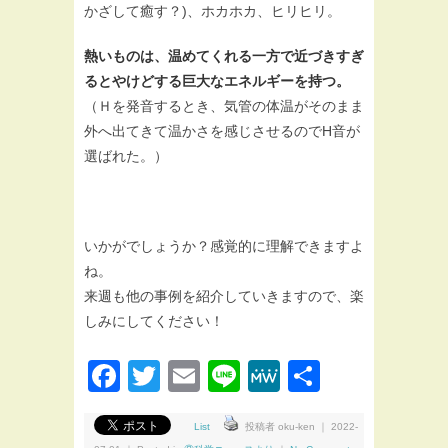
かざして癒す？)、ホカホカ、ヒリヒリ。
熱いものは、温めてくれる一方で近づきすぎ
るとやけどする巨大なエネルギーを持つ。
（Ｈを発音するとき、気管の体温がそのまま
外へ出てきて温かさを感じさせるのでH音が
選ばれた。）
いかがでしょうか？感覚的に理解できますよ
ね。
来週も他の事例を紹介していきますので、楽
しみにしてください！
Facebook
Twitter
Email
Line
MeWe
共
有
List
投稿者 oku-ken ｜ 2022-