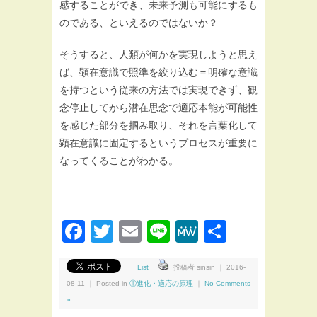
感することができ、未来予測も可能にするも
のである、といえるのではないか？
そうすると、人類が何かを実現しようと思え
ば、顕在意識で照準を絞り込む＝明確な意識
を持つという従来の方法では実現できず、観
念停止してから潜在思念で適応本能が可能性
を感じた部分を掴み取り、それを言葉化して
顕在意識に固定するというプロセスが重要に
なってくることがわかる。
Facebook
Twitter
Email
Line
MeWe
共
有
List
投稿者 sinsin ｜ 2016-
08-11 ｜ Posted in
①進化・適応の原理
｜
No Comments
»