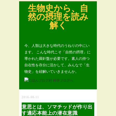
生物史から、自
然の摂理を読み
解く
今、人類は大きな時代のうねりの中にい
ます。 こんな時代こそ「自然の摂理」に
導かれた羅針盤が必要です。素人の持つ
自在性を存分に活かして、みんなで「生
物史」を紐解いていきませんか。
2016-08-11
意思とは、ソマチッドが作り出
す適応本能上の潜在意識