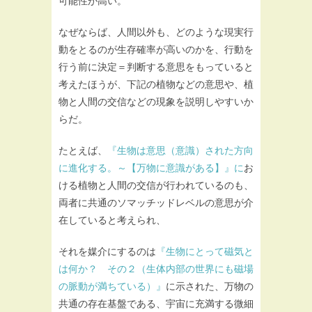
可能性が高い。
なぜならば、人間以外も、どのような現実行
動をとるのが生存確率が高いのかを、行動を
行う前に決定＝判断する意思をもっていると
考えたほうが、下記の植物などの意思や、植
物と人間の交信などの現象を説明しやすいか
らだ。
たとえば、
『生物は意思（意識）された方向
に進化する。～【万物に意識がある】』に
お
ける植物と人間の交信が行われているのも、
両者に共通のソマッチッドレベルの意思が介
在していると考えられ、
それを媒介にするのは
『生物にとって磁気と
は何か？ その２（生体内部の世界にも磁場
の脈動が満ちている）』
に示された、万物の
共通の存在基盤である、宇宙に充満する微細