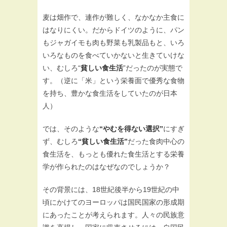
麦は畑作で、連作が難しく、なかなか主食に
はなりにくい。だからドイツのように、パン
もジャガイモも肉も野菜も乳製品もと、いろ
いろなものを食べていかないと生きていけな
い、むしろ“
貧しい食生活
”だったのが実態で
す。（逆に「米」という栄養面で優秀な食物
を持ち、豊かな食生活をしていたのが日本
人）
では、そのような
“やむを得ない選択”
にすぎ
ず、むしろ
“貧しい食生活”
だった食肉中心の
食生活を、もっとも優れた食生活とする栄養
学が作られたのはなぜなのでしょうか？
その背景には、18世紀後半から19世紀の中
頃にかけてのヨーロッパは国民国家の形成期
にあったことが考えられます。人々の民族意