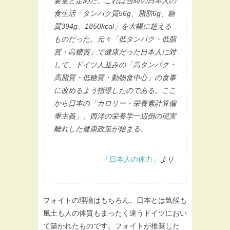
要量と定めた。これは当時の日本人の
食生活「タンパク質56g、脂肪6g、糖
質394g、1850kcal」を大幅に超える
ものだった。元々「低タンパク・低脂
質・高糖質」で健康だった日本人に対
して、ドイツ人並みの「高タンパク・
高脂質・低糖質・動物食中心」の食事
に改めるよう指導したのである。ここ
から日本の「カロリー・栄養素計算偏
重主義」、西洋の栄養学一辺倒の現実
離れした健康政策が始まる。
「日本人の体力」
より
フォイトの理論はもちろん、日本とは気候も
風土も人の体質もまったく違うドイツにおい
て築かれたものです。フォイトが推奨した