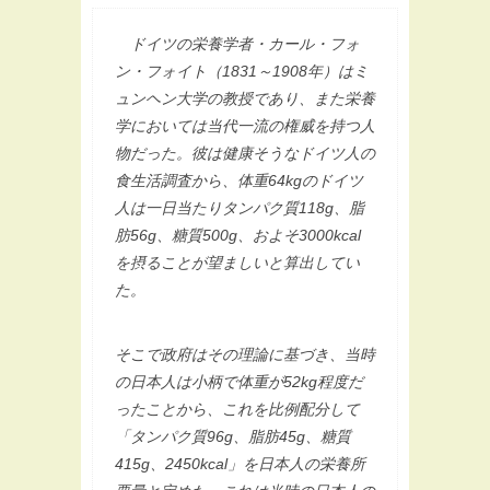
ドイツの栄養学者・カール・フォ
ン・フォイト（1831～1908年）はミ
ュンヘン大学の教授であり、また栄養
学においては当代一流の権威を持つ人
物だった。彼は健康そうなドイツ人の
食生活調査から、体重64kgのドイツ
人は一日当たりタンパク質118g、脂
肪56g、糖質500g、およそ3000kcal
を摂ることが望ましいと算出してい
た。
そこで政府はその理論に基づき、当時
の日本人は小柄で体重が52kg程度だ
ったことから、これを比例配分して
「タンパク質96g、脂肪45g、糖質
415g、2450kcal」を日本人の栄養所