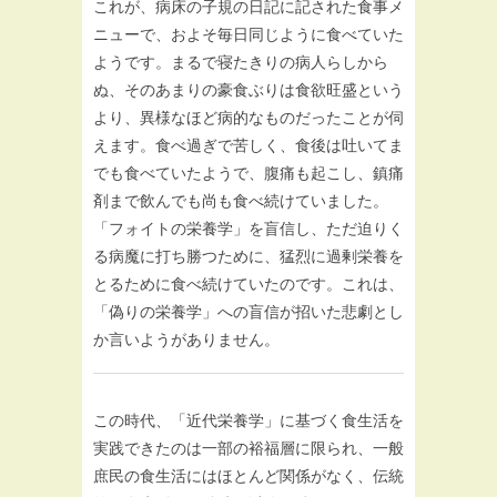
これが、病床の子規の日記に記された食事メ
ニューで、およそ毎日同じように食べていた
ようです。まるで寝たきりの病人らしから
ぬ、そのあまりの豪食ぶりは食欲旺盛という
より、異様なほど病的なものだったことが伺
えます。食べ過ぎで苦しく、食後は吐いてま
でも食べていたようで、腹痛も起こし、鎮痛
剤まで飲んでも尚も食べ続けていました。
「フォイトの栄養学」を盲信し、ただ迫りく
る病魔に打ち勝つために、猛烈に過剰栄養を
とるために食べ続けていたのです。これは、
「偽りの栄養学」への盲信が招いた悲劇とし
か言いようがありません。
この時代、「近代栄養学」に基づく食生活を
実践できたのは一部の裕福層に限られ、一般
庶民の食生活にはほとんど関係がなく、伝統