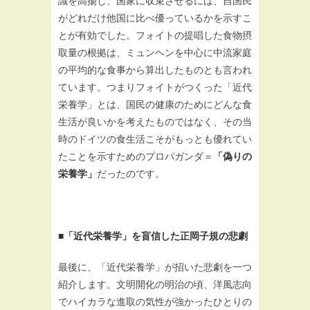
識を高揚し、国家に収束させるには、自国民
がどれだけ他国に比べ優っているかを示すこ
とが有効でした。フォイトの提唱した食物摂
取量の根拠は、ミュンヘンを中心に中流家庭
の平均的な食事から算出したものとも言われ
ています。つまりフォイトがつくった「近代
栄養学」とは、国民の健康のためにどんな食
生活が良いかを考えたものではなく、その当
時のドイツの食生活こそがもっとも優れてい
たことを示すためのプロパガンダ＝
「偽りの
栄養学」
だったのです。
■「近代栄養学」を盲信した正岡子規の悲劇
最後に、「近代栄養学」が招いた悲劇を一つ
紹介します。文明開化の明治の頃、洋風志向
でハイカラな進取の気性が強かったひとりの