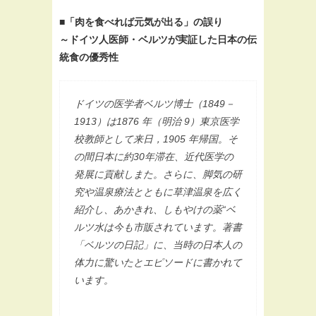
■「肉を食べれば元気が出る」の誤り
～ドイツ人医師・ベルツが実証した日本の伝
統食の優秀性
ドイツの医学者ベルツ博士（1849－
1913）は1876 年（明治 9）東京医学
校教師として来日，1905 年帰国。そ
の間日本に約30年滞在、近代医学の
発展に貢献しまた。さらに、脚気の研
究や温泉療法とともに草津温泉を広く
紹介し、あかきれ、しもやけの薬“ベ
ルツ水は今も市販されています。著書
「ベルツの日記」に、当時の日本人の
体力に驚いたとエピソードに書かれて
います。