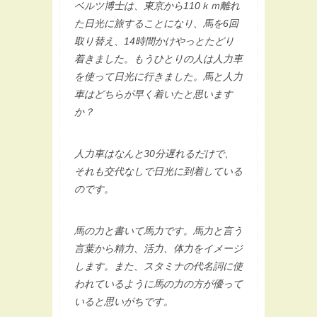
ベルツ博士は、東京から110ｋｍ離れ
た日光に旅することになり、馬を6回
取り替え、14時間かけやっとたどり
着きました。もうひとりの人は人力車
を使って日光に行きました。馬と人力
車はどちらが早く着いたと思います
か？
人力車はなんと30分遅れるだけで、
それも交代なしで日光に到着している
のです。
馬の力と書いて馬力です。馬力と言う
言葉から精力、活力、体力をイメージ
します。また、スタミナの代名詞に使
われているように馬の力の方が優って
いると思いがちです。