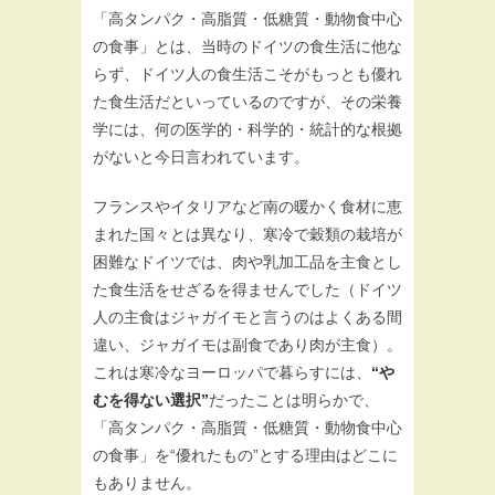
「高タンパク・高脂質・低糖質・動物食中心
の食事」とは、当時のドイツの食生活に他な
らず、ドイツ人の食生活こそがもっとも優れ
た食生活だといっているのですが、その栄養
学には、何の医学的・科学的・統計的な根拠
がないと今日言われています。
フランスやイタリアなど南の暖かく食材に恵
まれた国々とは異なり、寒冷で穀類の栽培が
困難なドイツでは、肉や乳加工品を主食とし
た食生活をせざるを得ませんでした（ドイツ
人の主食はジャガイモと言うのはよくある間
違い、ジャガイモは副食であり肉が主食）。
これは寒冷なヨーロッパで暮らすには、
“や
むを得ない選択”
だったことは明らかで、
「高タンパク・高脂質・低糖質・動物食中心
の食事」を“優れたもの”とする理由はどこに
もありません。