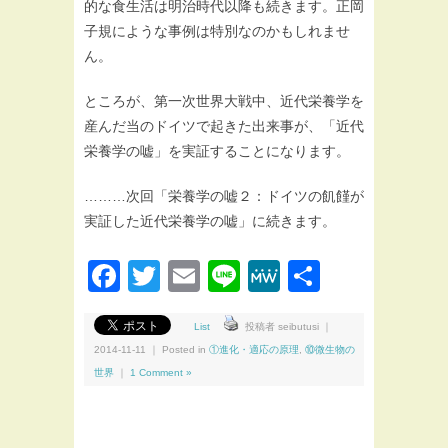
的な食生活は明治時代以降も続きます。正岡
子規にような事例は特別なのかもしれませ
ん。
ところが、第一次世界大戦中、近代栄養学を
産んだ当のドイツで起きた出来事が、「近代
栄養学の嘘」を実証することになります。
………次回「栄養学の嘘２：ドイツの飢饉が
実証した近代栄養学の嘘」に続きます。
Facebook
Twitter
Email
Line
MeWe
共
有
List
投稿者 seibutusi ｜
2014-11-11 ｜ Posted in
①進化・適応の原理
,
⑩微生物の
世界
｜
1 Comment »