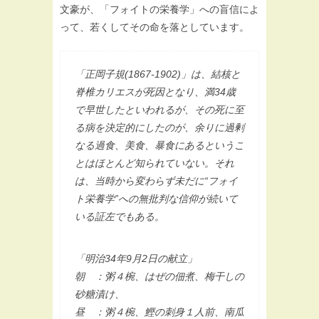
文豪が、「フォイトの栄養学」への盲信によ
って、若くしてその命を落としています。
「正岡子規(1867-1902)」は、結核と
脊椎カリエスが死因となり、満34歳
で早世したといわれるが、その死に至
る病を決定的にしたのが、余りに過剰
なる過食、美食、暴食にあるというこ
とはほとんど知られていない。それ
は、当時から変わらず未だに“フォイ
ト栄養学”への無批判な信仰が続いて
いる証左でもある。
「明治34年9月2日の献立」
朝 ：粥４椀、はぜの佃煮、梅干しの
砂糖漬け、
昼 ：粥４椀、鰹の刺身１人前、南瓜