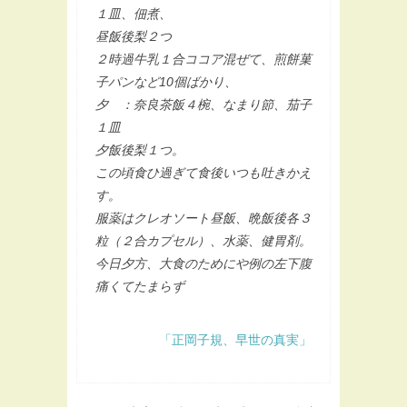
１皿、佃煮、
昼飯後梨２つ
２時過牛乳１合ココア混ぜて、煎餅菓
子パンなど10個ばかり、
夕 ：奈良茶飯４椀、なまり節、茄子
１皿
夕飯後梨１つ。
この頃食ひ過ぎて食後いつも吐きかえ
す。
服薬はクレオソート昼飯、晩飯後各３
粒（２合カプセル）、水薬、健胃剤。
今日夕方、大食のためにや例の左下腹
痛くてたまらず
「正岡子規、早世の真実」