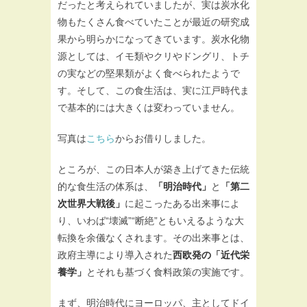
だったと考えられていましたが、実は炭水化
物もたくさん食べていたことが最近の研究成
果から明らかになってきています。炭水化物
源としては、イモ類やクリやドングリ、トチ
の実などの堅果類がよく食べられたようで
す。そして、この食生活は、実に江戸時代ま
で基本的には大きくは変わっていません。
写真は
こちら
からお借りしました。
ところが、この日本人が築き上げてきた伝統
的な食生活の体系は、
「明治時代」
と
「第二
次世界大戦後」
に起こったある出来事によ
り、いわば“壊滅”“断絶”ともいえるような大
転換を余儀なくされます。その出来事とは、
政府主導により導入された
西欧発の「近代栄
養学」
とそれも基づく食料政策の実施です。
まず、明治時代にヨーロッパ、主としてドイ