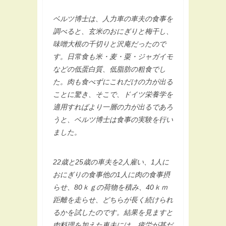
ベルツ博士は、人力車の車夫の食事を
調べると、玄米のおにぎりと梅干し、
味噌大根の千切りと沢庵だったので
す。日常食も米・麦・粟・ジャガイモ
などの低蛋白質、低脂肪の粗食でし
た。肉も食べずにこれだけの力が出る
ことに驚き、そこで、ドイツ栄養学を
適用すればより一層の力が出るであろ
うと、ベルツ博士は食事の実験を行い
ました。
22歳と25歳の車夫を2人雇い、1人に
おにぎりの食事他の1人に肉の食事摂
らせ、80ｋｇの荷物を積み、40ｋｍ
距離を走らせ、どちらが長く続けられ
るかを試したのです。結果を見ますと
肉料理を加えた車夫には、疲労が甚だ