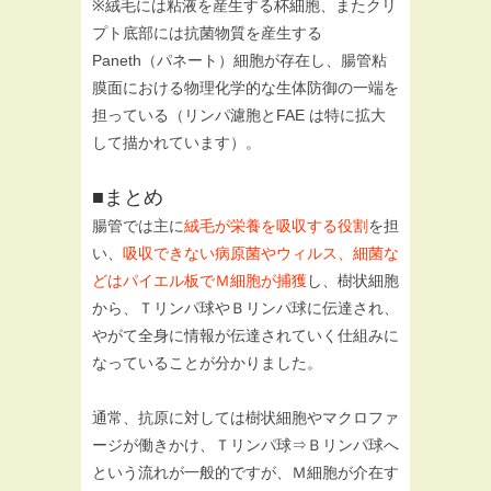
※絨毛には粘液を産生する杯細胞、またクリ
プト底部には抗菌物質を産生する
Paneth（パネート）細胞が存在し、腸管粘
膜面における物理化学的な生体防御の一端を
担っている（リンパ濾胞とFAE は特に拡大
して描かれています）。
■まとめ
腸管では主に
絨毛が栄養を吸収する役割
を担
い、
吸収できない病原菌やウィルス、細菌な
どはパイエル板でＭ細胞が捕獲
し、樹状細胞
から、Ｔリンパ球やＢリンパ球に伝達され、
やがて全身に情報が伝達されていく仕組みに
なっていることが分かりました。
通常、抗原に対しては樹状細胞やマクロファ
ージが働きかけ、Ｔリンパ球⇒Ｂリンパ球へ
という流れが一般的ですが、Ｍ細胞が介在す