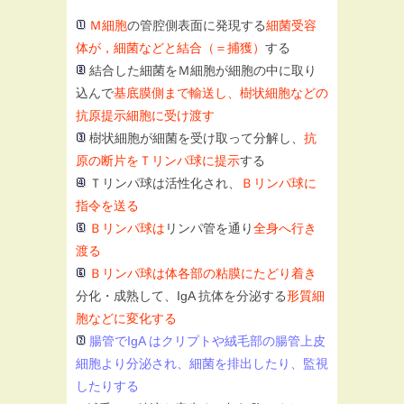
Ｍ細胞
の管腔側表面に発現する
細菌受容
体が，細菌などと結合（＝捕獲）
する
結合した細菌をＭ細胞が細胞の中に取り
込んで
基底膜側まで輸送し、樹状細胞などの
抗原提示細胞に受け渡す
樹状細胞が細菌を受け取って分解し、
抗
原の断片をＴリンパ球に提示
する
Ｔリンパ球は活性化され、
Ｂリンパ球に
指令を送る
Ｂリンパ球は
リンパ管を通り
全身へ行き
渡る
Ｂリンパ球は体各部の粘膜にたどり着き
分化・成熟して、IgA 抗体を分泌する
形質細
胞などに変化する
腸管でIgA はクリプトや絨毛部の腸管上皮
細胞より分泌され、細菌を排出したり、監視
したりする