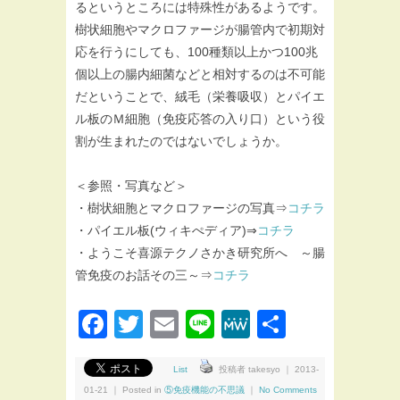
るというところには特殊性があるようです。
樹状細胞やマクロファージが腸管内で初期対
応を行うにしても、100種類以上かつ100兆
個以上の腸内細菌などと相対するのは不可能
だということで、絨毛（栄養吸収）とパイエ
ル板のＭ細胞（免疫応答の入り口）という役
割が生まれたのではないでしょうか。
＜参照・写真など＞
・樹状細胞とマクロファージの写真⇒
コチラ
・パイエル板(ウィキぺディア)⇒
コチラ
・ようこそ喜源テクノさかき研究所へ ～腸
管免疫のお話その三～⇒
コチラ
Facebook
Twitter
Email
Line
MeWe
共
有
List
投稿者 takesyo ｜ 2013-
01-21 ｜ Posted in
⑤免疫機能の不思議
｜
No Comments