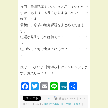
今回、電磁誘導までいこうと思っていたので
すが、あまりにも長くなりすぎるのでここで
終了します。
最後に、今後の追究課題をまとめておきま
す。
磁場が発生するのは何で？・・・・・・・＊
６
磁力線って何で出来ているの？・・・・・＊
７
次は、いよいよ【電磁波】にチャレンジしま
す。お楽しみに！！！
Facebook
Twitter
Email
Line
MeWe
共
有
List
投稿者 ka-syun ｜ 2011-
10-28 ｜ Posted in
⑬相対性理論・量子力学・素粒子
｜