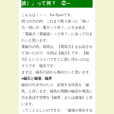
波）」って何？ ②～
こんちは～～～ Ka-Syunです。
四つの力の内、これまで取り扱った「強い
力・弱い力・重力って何？」に引き続き、
「電磁力（電磁波）って何？」に迫って行き
たいと思います。
電磁力の内、前回は、【電気力】をお話させ
て頂いたので、今回は【磁力】です。【磁
力】というコトバですぐに思い浮かぶのは、
そうです。磁石です。
まずは、磁石の話から進めたいと思います。
●磁石と磁場、磁界
磁石の引き付けたり、反発する性質を「磁
気」と言います。磁気が周囲の磁石や電流に
力を及ぼす空間を【磁界、または磁場】と言
います。
ってことらしいのですが、「磁場が発生する