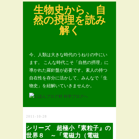
生物史から、自
然の摂理を読み
解く
今、人類は大きな時代のうねりの中にい
ます。 こんな時代こそ「自然の摂理」に
導かれた羅針盤が必要です。素人の持つ
自在性を存分に活かして、みんなで「生
物史」を紐解いていきませんか。
2011-10-28
シリーズ 超極小『素粒子』の
世界８ ～「電磁力（電磁