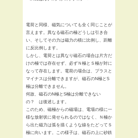
電荷と同様、磁気についても全く同じことが
言えます。異なる磁石の極どうしは引き合
い、そしてその力は磁力の積に比例し、距離
に反比例します。
しかし、電荷とは異なり磁石の場合は片方だ
けの極では存在せず、必ずＮ極とＳ極が対に
なって存在します。電荷の場合は、プラスと
マイナスは分離できますが、磁石のN極とS
極は分離できません。
何故、磁石のN極とS極は分離できない
の？ は後述します。
このため、磁極からの磁場は、電場の様に一
様な放射状に発せられるのではなく、Ｎ極か
ら出た磁力は弧を描くような線をたどってＳ
極に向います。この様子は、磁石の上に砂鉄