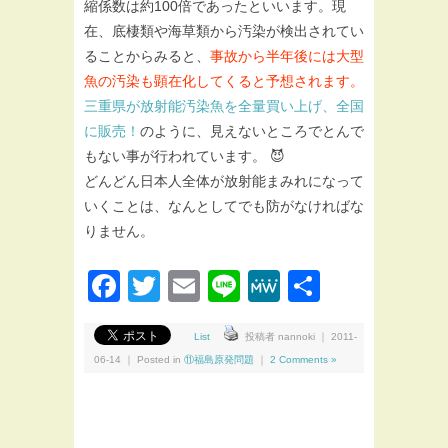
縮係数は約100倍であったといいます。現
在、底棲類や海草類から汚染が検出されてい
ることからみると、
事故から半年後には大型
魚の汚染も顕在化してくると予想されます。
三重県が放射能汚染魚を全量買い上げ、全国
に販売！
のように、見えないところでとんで
もない事が行われています。 😈
どんどん日本人全体が放射能まみれになって
いくことは、なんとしてでも防がなければな
りません。
Facebook
Twitter
Email
Line
MeWe
共
有
List
投稿者 nannoki ｜ 2011-
06-14 ｜ Posted in
⑪福島原発問題
｜
2 Comments »