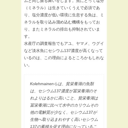
ムと同じ振る舞いをします。魚にとって塩分
（ミネラル）は生きていくうえで必須であ
り、塩分濃度が低い環境に生息する魚は、ミ
ネラルを取り込み溜め込む機構をもってお
り、またミネラルの排出も抑制されていま
す。
水産庁の調査報告でもアユ、ヤマメ、ウグイ
など淡水魚にセシウム137濃度が高くなって
いるのは、この理由によるところかもしれな
い。
Kolehmainenらは、貧栄養湖の魚類
は、セシウム137濃度が冨栄養湖のそ
れよりはるかに高いこと、貧栄養湖は
冨栄養湖に比べて水中のカリウムその
他の電解質が少なく、セシウム137が
生物へ取り込まれやすく高いセシウム
137の蓄積を促す理由になっているこ