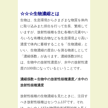
☆☆☆生物濃縮とは
生物は、生息環境からさまざまな物質を体内
に取り込みまた排出を行って生長、繁殖して
いますが、放射性核種を含む各種の元素やい
ろいろな有機化合物などを生息環境より高い
濃度で体内に蓄積することを「生物濃縮」と
いい、生物濃縮の度合いを測る物差しとして
「濃縮係数」があります。濃縮係数100と
は、生物中の放射性濃度が、水中の放射性濃
度の100倍になっているということです。
濃縮係数＝生物中の放射性核種濃度／水中の
放射性核種濃度
放射性核種の生物濃縮を見たときに、注目す
べき放射性核種はセシウム137です。それ
は、セシウム137が物理的半減期30年と長く