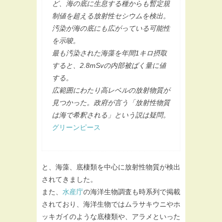
ど、海の底に生息する種からも暫定規
制値を超える放射性セシウムを検出。
汚染が海の底にも広がっている可能性
を示唆。
最も汚染された海藻を年間1キロ摂取
すると、2.8mSvの内部被ばく量に値
する。
広範囲にわたり高レベルの放射物質が
見つかった。政府が言う「放射性物質
は海で希釈される」という説は疑問。
グリーンピース
と、海藻、底棲類を中心に放射性物質が検出
されてきました。
また、
水産庁
の海洋生物調査も時系列で掲載
されており、海洋生物ではムラサキウニやホ
ッキガイのような底棲類や、アラメといった