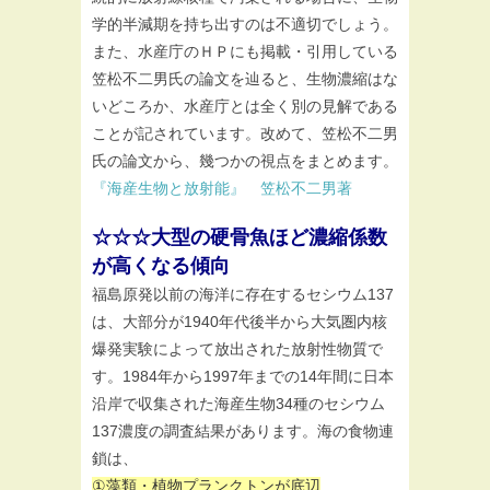
学的半減期を持ち出すのは不適切でしょう。
また、水産庁のＨＰにも掲載・引用している
笠松不二男氏の論文を辿ると、生物濃縮はな
いどころか、水産庁とは全く別の見解である
ことが記されています。改めて、笠松不二男
氏の論文から、幾つかの視点をまとめます。
『海産生物と放射能』 笠松不二男著
☆☆☆大型の硬骨魚ほど濃縮係数
が高くなる傾向
福島原発以前の海洋に存在するセシウム137
は、大部分が1940年代後半から大気圏内核
爆発実験によって放出された放射性物質で
す。1984年から1997年までの14年間に日本
沿岸で収集された海産生物34種のセシウム
137濃度の調査結果があります。海の食物連
鎖は、
①藻類・植物プランクトンが底辺