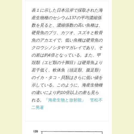
表１に示した日本沿岸で採取された海
産生物種のセシウム137の平均濃縮係
数を見ると、濃縮係数の高い魚種は、
硬骨魚のブリ、カツオ、スズキと軟骨
魚のアカエイで、低い魚種は硬骨魚の
クロウシノシタやマガレイであり、そ
の差は約4倍となっている。また、甲
殻類（エビ類の十脚目）は硬骨魚より
若干低く、軟体魚（頭足類、腹足類）
のイカ・タコ・貝類はさらに低い値を
示している。このように、海産生物種
の違いにより約10倍以上の差も見ら
れる。
『海産生物と放射能』 笠松不
二男著