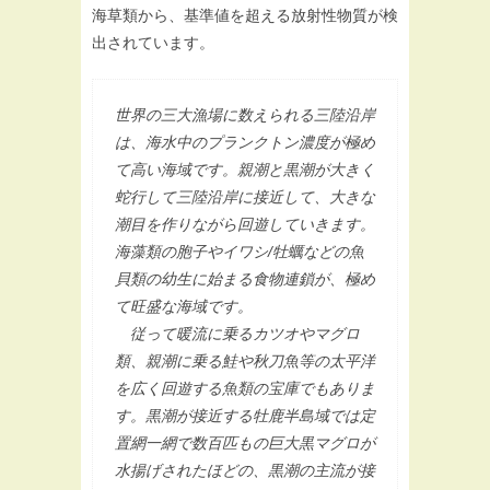
海草類から、基準値を超える放射性物質が検
出されています。
世界の三大漁場に数えられる三陸沿岸
は、海水中のプランクトン濃度が極め
て高い海域です。親潮と黒潮が大きく
蛇行して三陸沿岸に接近して、大きな
潮目を作りながら回遊していきます。
海藻類の胞子やイワシ/牡蠣などの魚
貝類の幼生に始まる食物連鎖が、極め
て旺盛な海域です。
従って暖流に乗るカツオやマグロ
類、親潮に乗る鮭や秋刀魚等の太平洋
を広く回遊する魚類の宝庫でもありま
す。黒潮が接近する牡鹿半島域では定
置網一網で数百匹もの巨大黒マグロが
水揚げされたほどの、黒潮の主流が接