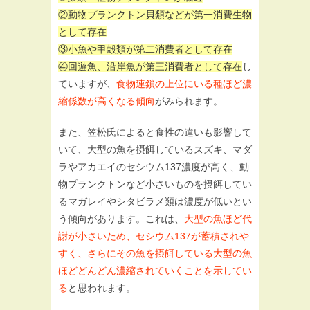
②動物プランクトン貝類などが第一消費生物
として存在
③小魚や甲殻類が第二消費者として存在
④回遊魚、沿岸魚が第三消費者として存在
し
ていますが、
食物連鎖の上位にいる種ほど濃
縮係数が高くなる傾向
がみられます。
また、笠松氏によると食性の違いも影響して
いて、大型の魚を摂餌しているスズキ、マダ
ラやアカエイのセシウム137濃度が高く、動
物プランクトンなど小さいものを摂餌してい
るマガレイやシタビラメ類は濃度が低いとい
う傾向があります。これは、
大型の魚ほど代
謝が小さいため、セシウム137が蓄積されや
すく、さらにその魚を摂餌している大型の魚
ほどどんどん濃縮されていくことを示してい
る
と思われます。