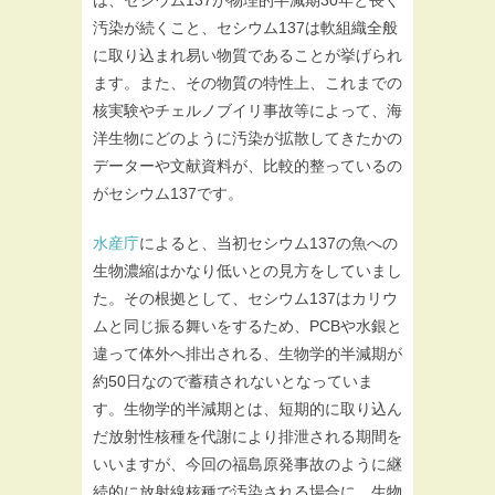
汚染が続くこと、セシウム137は軟組織全般
に取り込まれ易い物質であることが挙げられ
ます。また、その物質の特性上、これまでの
核実験やチェルノブイリ事故等によって、海
洋生物にどのように汚染が拡散してきたかの
データーや文献資料が、比較的整っているの
がセシウム137です。
水産庁
によると、当初セシウム137の魚への
生物濃縮はかなり低いとの見方をしていまし
た。その根拠として、セシウム137はカリウ
ムと同じ振る舞いをするため、PCBや水銀と
違って体外へ排出される、生物学的半減期が
約50日なので蓄積されないとなっていま
す。生物学的半減期とは、短期的に取り込ん
だ放射性核種を代謝により排泄される期間を
いいますが、今回の福島原発事故のように継
続的に放射線核種で汚染される場合に、生物