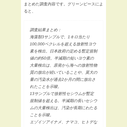
まとめた調査内容です。グリーンピースによ
ると、
調査結果まとめ：
海藻類3サンプルで、1キロ当たり
100,000ベクレルを超える放射性ヨウ
素を検出。日本政府の定める暫定規制
値の約50倍。半減期の短いヨウ素の
大量検出は、原発から海への放射性物
質の放出が続いていることや、莫大の
量の汚染水が過去2か月の間に放出さ
れたことを示唆。
13サンプルで放射性セシウムが暫定
規制値を超える。半減期の長いセシウ
ムの大量検出は、汚染が長期にわたる
ことを示唆。
エゾイソアイナメ、ナマコ、ヒトデな