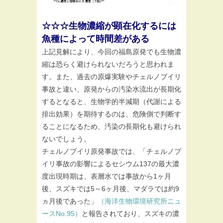
☆☆☆生物濃縮が顕在化するには
魚種によって時間差がある
上記見解により、今回の福島原発でも生物濃
縮は恐らく避けられないだろうと思われま
す。また、過去の原爆実験やチェルノブイリ
事故と違い、原発からの汚染水流出が長期化
するとなると、生物学的半減期（代謝による
排出効果）を期待するのは、危険側で判断す
ることになるため、汚染の長期化も避けられ
ないでしょう。
チェルノブイリ原発事故では、「チェルノブ
イリ事故の影響によるセシウム137の最大濃
度出現時期は、表層水では事故から1ヶ月
後、スズキでは5～6ヶ月後、マダラでは約9
ヵ月後であった」
（海洋生物環境研究所ニュ
ースNo.95）
と報告されており、スズキの濃