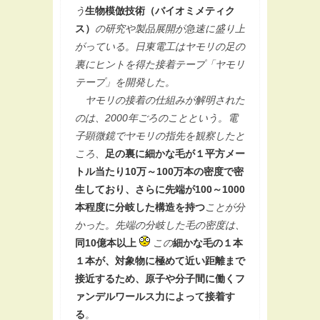
う
生物模倣技術（バイオミメティク
ス）
の研究や製品展開が急速に盛り上
がっている。日東電工はヤモリの足の
裏にヒントを得た接着テープ「ヤモリ
テープ」を開発した。
ヤモリの接着の仕組みが解明された
のは、2000年ごろのことという。電
子顕微鏡でヤモリの指先を観察したと
ころ、
足の裏に細かな毛が１平方メー
トル当たり10万～100万本の密度で密
生しており、さらに先端が100～1000
本程度に分岐した構造を持つ
ことが分
かった。先端の分岐した毛の密度は、
同10億本以上
この
細かな毛の１本
１本が、対象物に極めて近い距離まで
接近するため、原子や分子間に働くフ
ァンデルワールス力によって接着す
る
。