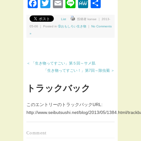
Facebook
Twitter
Email
Line
MeWe
共
有
List
投稿者 kanae ｜ 2013-
05-06 ｜ Posted in
⑨おもしろい生き物
｜
No Comments
»
＜ 「生き物ってすごい」第５回～サメ肌
「生き物ってすごい！」第7回～除虫菊 ＞
トラックバック
このエントリーのトラックバックURL:
http://www.seibutsushi.net/blog/2013/05/1384.html/trackb
Comment