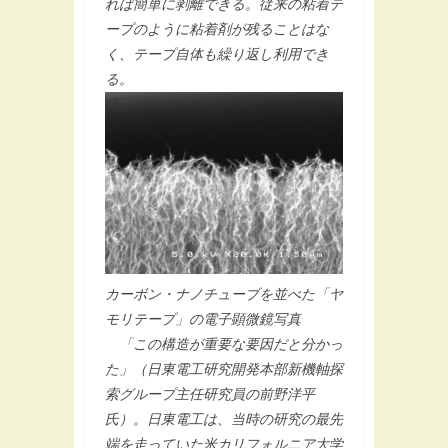
れば簡単に剥離できる。従来の粘着テ
ープのように粘着剤が残ることはな
く、テープ自体も繰り返し利用でき
る。
カーボン・ナノチューブを並べた「ヤ
モリテープ」の電子顕微鏡写真
「この構造が重要な要因だと分かっ
た」（日東電工研究開発本部新機軸探
索グループ主任研究員の前野洋平
氏）。日東電工は、当時の研究の最先
端を走っていた米カリフォルニア大学