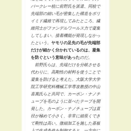
バークレー校に前野氏を派遣。同校で
先端部の細い毛が密集した構造をポリ
イミド繊維で再現してみたところ、繊
維同士がファンデルワールス力で凝集
してしまい、接着機能が発現しなかっ
たという。
ヤモリの足先の毛が先端部
だけが細かく分かれているのは、凝集
を防ぐという意味があった
のだ。
前野氏らは、先端だけを分岐させる
代わりに、高剛性の材料を使うことで
凝集を防げると考えた。大阪大学大学
院工学研究科機械工学専攻教授の中山
喜萬氏らと共同で、カーボン・ナノチ
ューブを毛のように並べたテープを開
発した。カーボン・ナノチューブは直
径が極めて小さく、非常に細長くでき
て剛性は高い。微細加工を施した基板
上で生成条件を制御すると、一方向に