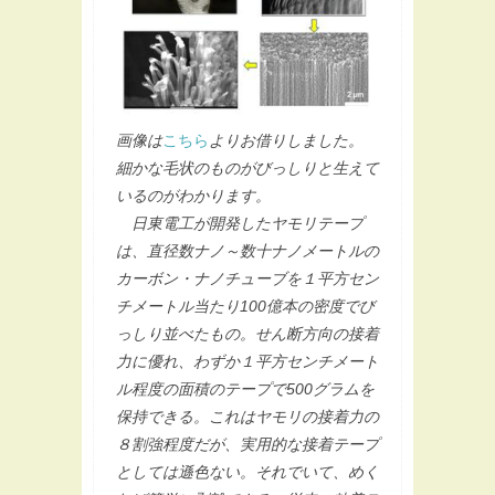
画像は
こちら
よりお借りしました。
細かな毛状のものがびっしりと生えて
いるのがわかります。
日東電工が開発したヤモリテープ
は、直径数ナノ～数十ナノメートルの
カーボン・ナノチューブを１平方セン
チメートル当たり100億本の密度でび
っしり並べたもの。せん断方向の接着
力に優れ、わずか１平方センチメート
ル程度の面積のテープで500グラムを
保持できる。これはヤモリの接着力の
８割強程度だが、実用的な接着テープ
としては遜色ない。それでいて、めく