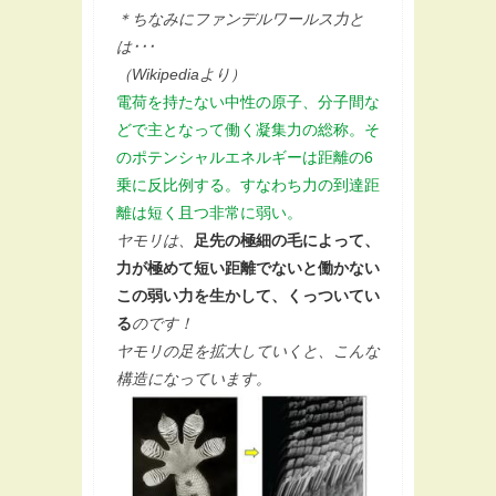
＊ちなみにファンデルワールス力と
は･･･
（Wikipediaより）
電荷を持たない中性の原子、分子間な
どで主となって働く凝集力の総称。そ
のポテンシャルエネルギーは距離の6
乗に反比例する。すなわち力の到達距
離は短く且つ非常に弱い。
ヤモリは、
足先の極細の毛によって、
力が極めて短い距離でないと働かない
この弱い力を生かして、くっついてい
る
のです！
ヤモリの足を拡大していくと、こんな
構造になっています。