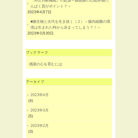
『外圧判断機能』の起源～細胞膜の仕組み/膜た
んぱく質がポイント？～
2023年4月7日
■微生物と次代を生き抜く（２）～腸内細菌の環
境は生まれた時から決まってしまう？！～
2023年3月30日
ブックマーク
感謝の心を育むには
アーカイブ
2023年4月
(4)
2023年3月
(5)
2023年2月
(3)